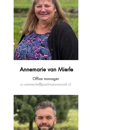
Annemarie van Mierle
Office manager
a.vanmierle@poelmansreesink.nl