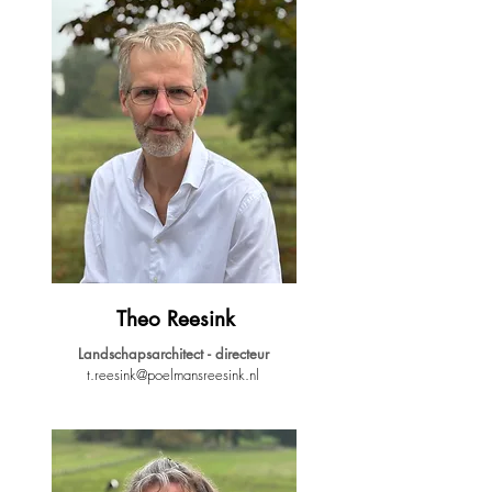
Theo Reesink
Landschapsarchitect - directeur
t.reesink@poelmansreesink.nl