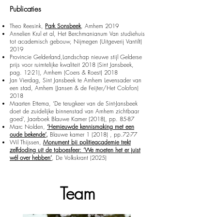
Publicaties
T
heo Reesink,
Park Sonsbeek
, Arnhem 2019
Annelien Krul et al, Het Berchmanianum Van studiehuis
tot academisch gebouw, Nijmegen (Uitgeverij Vantilt)
2019
Provincie Gelderland,Landschap nieuwe stijl Gelderse
prijs voor ruimtelijke kwaliteit 2018 (Sint Jansbeek,
pag. 12-21), Arnhem (Coers & Roest) 2018
Jan Vierdag, Sint Jansbeek te Arnhem Levensader van
een stad, Arnhem (Jansen & de Feijter/Het Colofon)
2018
Maarten Ettema, ‘De terugkeer van de Sint-Jansbeek
doet de zuidelijke binnenstad van Arnhem zichtbaar
goed’, Jaarboek Blauwe Kamer (2018), pp. 85-87
Marc Nolden,
‘Hernieuwde kennismaking met een
oude bekende’
,
Blauwe kamer 1 (2018) , pp.72-77
Wil Thijssen,
Monument bij politieacademie trekt
zelfdoding uit de taboesfeer: ‘We moeten het er juist
wél over hebben’
, De Volkskrant (2025)
Team