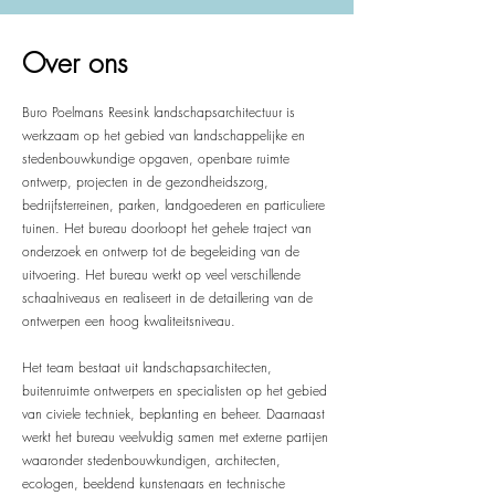
Over ons
Buro Poelmans Reesink landschapsarchitectuur is
werkzaam op het gebied van landschappelijke en
stedenbouwkundige opgaven, openbare ruimte
ontwerp, projecten in de gezondheidszorg,
bedrijfsterreinen, parken, landgoederen en particuliere
tuinen. Het bureau doorloopt het gehele traject van
onderzoek en ontwerp tot de begeleiding van de
uitvoering. Het bureau werkt op veel verschillende
schaalniveaus en realiseert in de detaillering van de
ontwerpen een hoog kwaliteitsniveau.
Het team bestaat uit landschapsarchitecten,
buitenruimte ontwerpers en specialisten op het gebied
van civiele techniek, beplanting en beheer. Daarnaast
werkt het bureau veelvuldig samen met externe partijen
waaronder stedenbouwkundigen, architecten,
ecologen, beeldend kunstenaars en technische