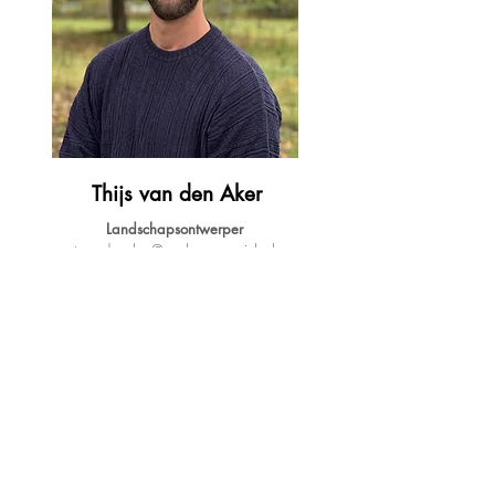
Thijs van den Aker
Landschapsontwerper
t.vandenaker@poelmansreesink.nl