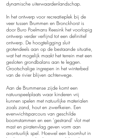
dynamische uiterwaardenlandschap.
In het ontwerp voor recreatieplek bij de
veer tussen Brummen en Bronckhorst is
door Buro Poelmans Reesink het voorlopig
ontwerp verder verfijnd tot een definitief
ontwerp. De hoogteligging sluit
grotendeels aan op de bestaande situatie,
wat het mogelijk maakt het terrein met een
gesloten grondbalans aan te leggen.
Grootschalige ingrepen in het winterbed
van de rivier blijven achterwege.
Aan de Brummense zijde komt een
natuurspeelplaats waar kinderen vrij
kunnen spelen met natuurlijke materialen
zoals zand, hout en zwerfkeien. Een
evenwichtsparcours van geschilde
boomstammen en een 'gestrand' vlot met
mast en piratenvlag geven vorm aan
avontuurlijk spel. Hoewel een boomhut in